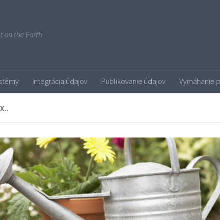
ent on the Earth
stémy
Integrácia údajov
Publikovanie údajov
Vymáhanie 
X..