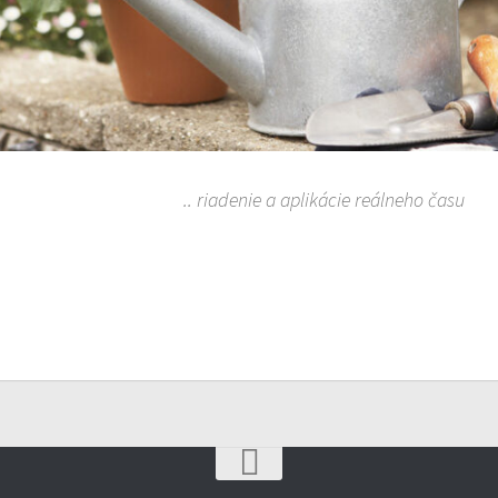
.. riadenie a aplikácie reálneho času