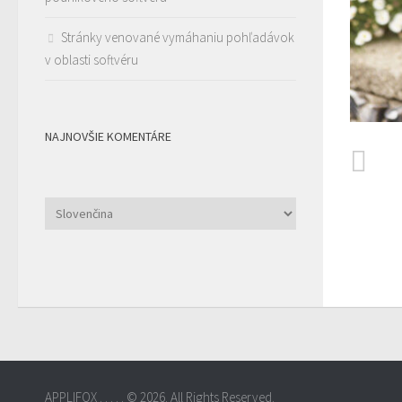
Stránky venované vymáhaniu pohľadávok
v oblasti softvéru
NAJNOVŠIE KOMENTÁRE
Vyberte
jazyk
APPLIFOX . . . . . © 2026. All Rights Reserved.