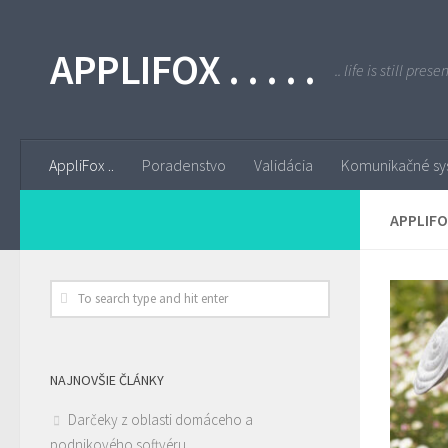
APPLIFOX . . . . .
.. life is still pres
AppliFox ..
Poradenstvo
Validácia
Komunikačné sy
APPLIFO
NAJNOVŠIE ČLÁNKY
Darčeky z oblasti domáceho a
podnikového softvéru