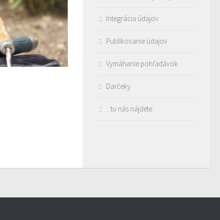
Integrácia údajov
Publikovanie údajov
Vymáhanie pohľadávok
Darčeky
.. tu nás nájdete