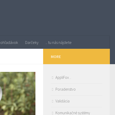
pohľadávok
Darčeky
.. tu nás nájdete
MORE
AppliFox ..
Poradenstvo
Validácia
Komunikačné systémy